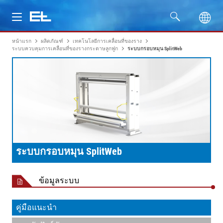
หน้าแรก
ผลิตภัณฑ์
เทคโนโลยีการเคลื่อนที่ของราง
ผลิตภัณฑ์
ระบบควบคุมการเคลื่อนที่ของรางกระดาษลูกฟูก
ระบบกรอบหมุน SplitWeb
อุตสาหกรรม
บริการ
บริษัท
ระบบกรอบหมุน SplitWeb
ข้อมูลระบบ
คู่มือแนะนำ