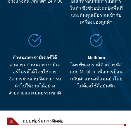
ช่วงแรงดันไฟฟ้าต่ำ 24 V DC
อิเล็กทรอนิกส์การสื่อสาร
ในตัว ซึ่งช่วยประหยัดพื้นที่
และต้นทุนเมื่อรวมเข้ากับ
เครื่องของลูกค้า
กำหนดพารามิเตอร์ได้
Multiturn
สามารถกำหนดพารามิเต
ไดรฟ์ของเรามีตัวเข้ารหัส
อร์ไดรฟ์ได้โดยใช้การ
แบบ Multiturn เพื่อการป้อน
จัดการผ่านเว็บ จึงสามารถ
กลับตำแหน่งที่แม่นยำโดย
นำไปใช้งานได้อย่าง
ไม่ต้องใช้สื่อบันทึก
ง่ายดายและเป็นธรรมชาติ
แบบฟอร์มการติดต่อ