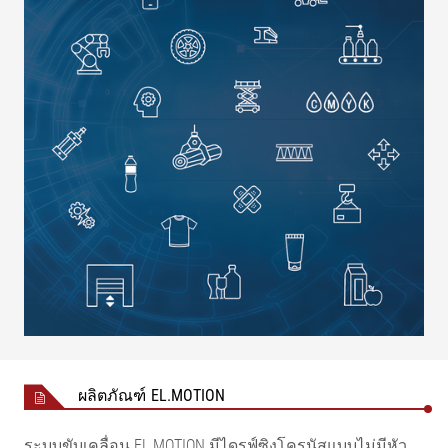
ผลิตภัณฑ์ EL.MOTION
ระบบขับเคลื่อน EL.MOTION มีไดรฟ์ซิงโครนัสแบบไม่มีหัว