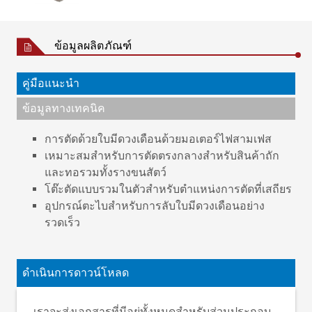
ข้อมูลผลิตภัณฑ์
คู่มือแนะนำ
ข้อมูลทางเทคนิค
การตัดด้วยใบมีดวงเดือนด้วยมอเตอร์ไฟสามเฟส
เหมาะสมสำหรับการตัดตรงกลางสำหรับสินค้าถัก
และทอรวมทั้งรางขนสัตว์
โต๊ะตัดแบบรวมในตัวสำหรับตำแหน่งการตัดที่เสถียร
อุปกรณ์ตะไบสำหรับการลับใบมีดวงเดือนอย่าง
รวดเร็ว
ผ้าทอ ผ้าถัก ผ้ากอง ขนสัตว์
ประเภทวัสดุ
พรม หนังสังเคราะห์ โฟม
ดำเนินการดาวน์โหลด
ความหนาของวัสดุ
สูงสุด 30 มม.
ความเร็วของราง
สูงสุด 200 ม./นาที
เราจะส่งเอกสารที่มีอยู่ทั้งหมดสำหรับส่วนประกอบ