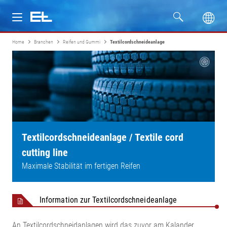
Home
Branchen
Reifen und Gummi
Textilcordschneideanlage
Produkte
Branchen
Service
Unternehmen
Textilcordschneideanlage / Textile cord
cutting line
Maximale Stabilität im fertigen Reifen
Information zur Textilcordschneideanlage
An Textilcordschneidanlagen wird das zuvor am Kalander