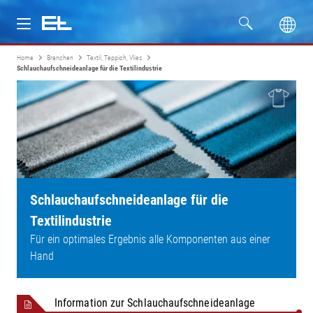
Home
Branchen
Textil, Teppich, Vlies
Produkte
Schlauchaufschneideanlage für die Textilindustrie
Branchen
Service
Unternehmen
Schlauchaufschneideanlage für die
Textilindustrie
Für ein optimales Ergebnis alle Komponenten aus einer
Hand
Information zur Schlauchaufschneideanlage