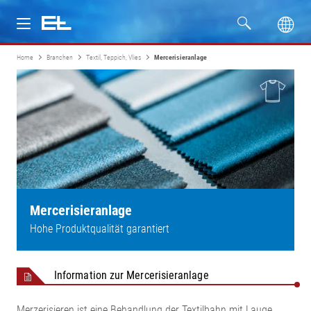
Home
Branchen
Textil, Teppich, Vlies
Mercerisieranlage
Produkte
Branchen
Service
Unternehmen
Mercerisieranlage
Hohe Produktqualität garantiert
Information zur Mercerisieranlage
Merzerisieren ist eine Behandlung der Textilbahn mit Lauge