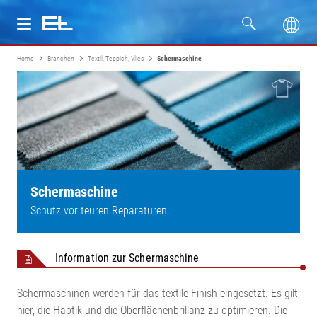
Home
Branchen
Textil, Teppich, Vlies
Schermaschine
Produkte
Branchen
Service
Unternehmen
Schermaschine
Schutz vor teuren Reparaturen
Information zur Schermaschine
Schermaschinen werden für das textile Finish eingesetzt. Es gilt
hier, die Haptik und die Oberflächenbrillanz zu optimieren. Die