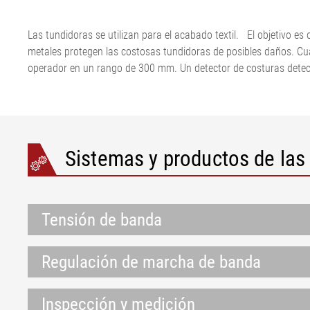
marcha de la cinta
Línea de estiramiento de
Máquina corta
banda ELSCA
Guiado de fieltros y telas
láminas
cordones textil
Sistema detect
Las tundidoras se utilizan para el acabado textil. El objetivo es o
•
Papel
Máquina corta
ELMETA
metales protegen las costosas tundidoras de posibles daños. Cu
Mostrar todo
Tensor de fieltro y papel.
de acero
Neumáticos. In
operador en un rango de 300 mm. Un detector de costuras detecta
Papel
Línea de extru
superficie
•
ELSIS Inspecci
Mostrar todo
superficies, lá
Sistemas y productos de las
Tensión de banda
Regulación de marcha de banda
Inspección y medición