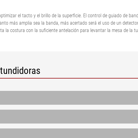
dora de
N
Sistemas de medición y de
es
or de metales
regulación de la tensión de la
ptimizar el tacto y el brillo de la superficie. El control de guiado de b
dora de cord
banda
anto más amplia sea la banda, más acertado será el uso de un detector
spección de la
Sistemas de medición.
 la costura con la suficiente antelación para levantar la mesa de la t
sión
Neumáticos
•
ón de
Sistemas de guiado y control
Mostrar todo
mina/papel
de banda de cartón
•
ondulado
Mostrar todo
Sistema de medición en línea
 tundidoras
del peso por unidad de
superficie y el espesor ELTIM
•
Mostrar todo