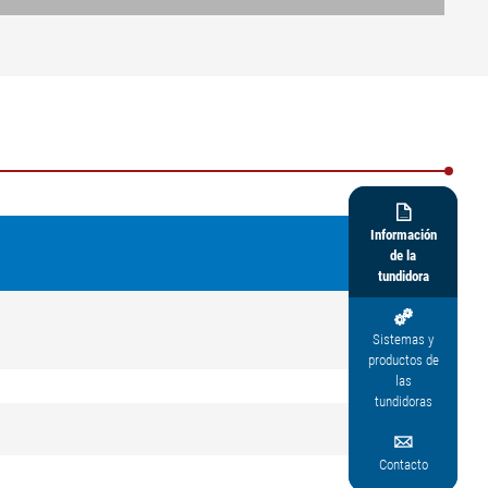

Información
de la
tundidora

Sistemas y
productos de
las
tundidoras

Contacto