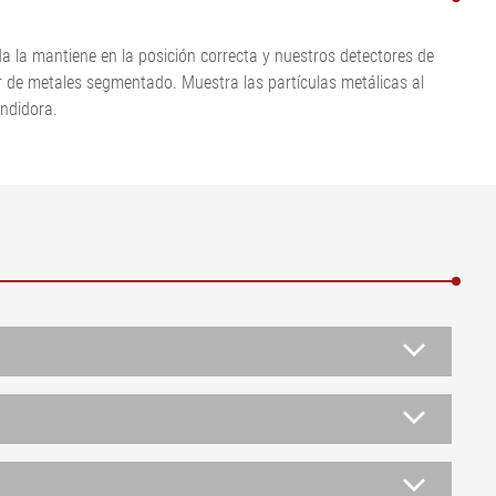
Mostrar todo
Mostrar todo
•
Mostrar todo
anda la mantiene en la posición correcta y nuestros detectores de
 de metales segmentado. Muestra las partículas metálicas al
undidora.