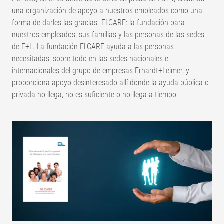
una organización de apoyo a nuestros empleados como una
forma de darles las gracias. ELCARE: la fundación para
nuestros empleados, sus familias y las personas de las sedes
de E+L. La fundación ELCARE ayuda a las personas
necesitadas, sobre todo en las sedes nacionales e
internacionales del grupo de empresas Erhardt+Leimer, y
proporciona apoyo desinteresado allí donde la ayuda pública o
privada no llega, no es suficiente o no llega a tiempo.