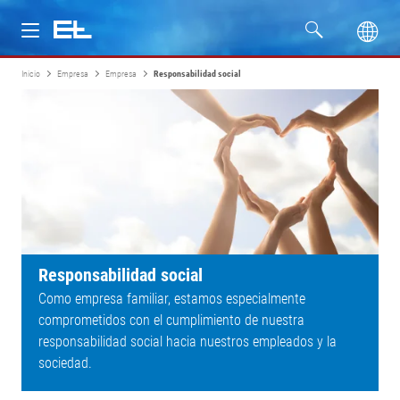
Inicio
Empresa
Empresa
Responsabilidad social
Productos
Industrias
Servicio
Empresa
Responsabilidad social
Como empresa familiar, estamos especialmente
comprometidos con el cumplimiento de nuestra
responsabilidad social hacia nuestros empleados y la
sociedad.