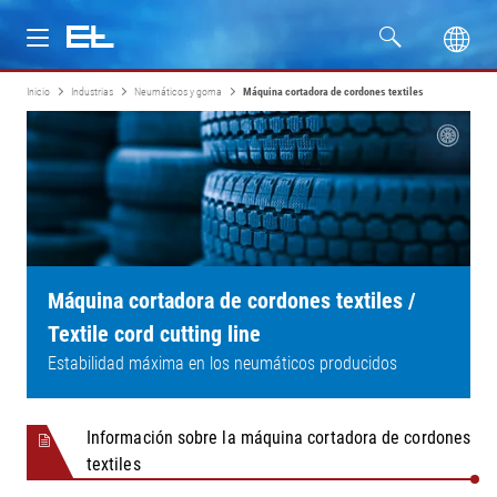
Inicio
Industrias
Neumáticos y goma
Máquina cortadora de cordones textiles
Productos
Industrias
Servicio
Empresa
Máquina cortadora de cordones textiles /
Textile cord cutting line
Estabilidad máxima en los neumáticos producidos
Información sobre la máquina cortadora de cordones
textiles