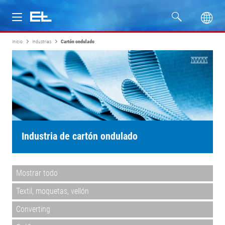
Inicio
Industrias
Cartón ondulado
Productos
Industrias
Servicio
Empresa
Industria de cartón ondulado
Mostrar todo
Textil, moquetas, vellón
Converting