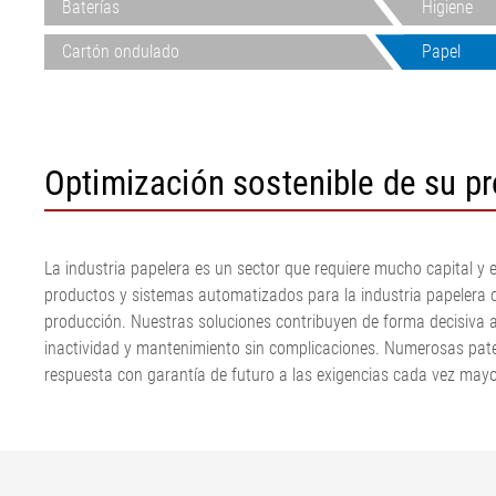
Baterías
Higiene
marcha de la cinta
Línea de estiramiento de
Máquina corta
banda ELSCA
Guiado de fieltros y telas
láminas
cordones textil
Sistema detect
Cartón ondulado
Papel
•
Papel
Máquina corta
ELMETA
Mostrar todo
Tensor de fieltro y papel.
de acero
Neumáticos. In
Papel
Línea de extru
superficie
•
ELSIS Inspecci
Mostrar todo
Optimización sostenible de su pr
superficies, lá
La industria papelera es un sector que requiere mucho capital y 
productos y sistemas automatizados para la industria papelera cu
producción. Nuestras soluciones contribuyen de forma decisiva a
inactividad y mantenimiento sin complicaciones. Numerosas pate
respuesta con garantía de futuro a las exigencias cada vez may