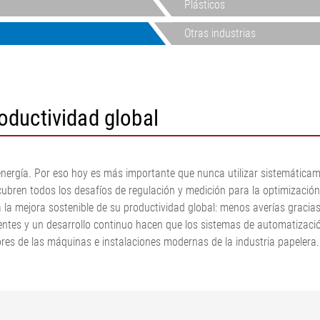
Plásticos
dora de
N
Sistemas de medición y de
es
or de metales
regulación de la tensión de la
Otras industrias
dora de cord
banda
spección de la
Sistemas de medición.
sión
Neumáticos
•
ón de
Sistemas de guiado y control
Mostrar todo
oductividad global
mina/papel
de banda de cartón
•
ondulado
Mostrar todo
Sistema de medición en línea
del peso por unidad de
energía. Por eso hoy es más importante que nunca utilizar sistemáticam
superficie y el espesor ELTIM
bren todos los desafíos de regulación y medición para la optimización 
•
 la mejora sostenible de su productividad global: menos averías gracia
Mostrar todo
ntes y un desarrollo continuo hacen que los sistemas de automatizaci
ores de las máquinas e instalaciones modernas de la industria papeler