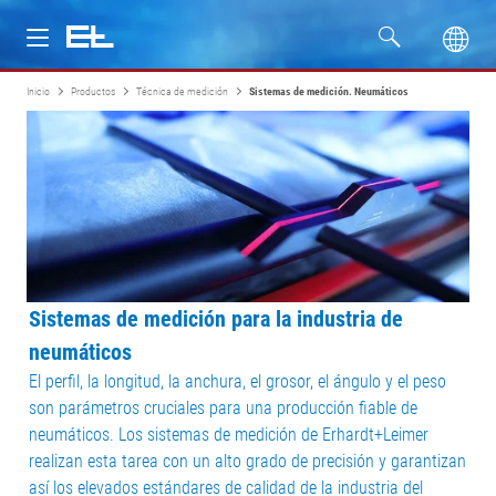
Inicio
Productos
Técnica de medición
Sistemas de medición. Neumáticos
Productos
Industrias
Servicio
Empresa
Sistemas de medición para la industria de
neumáticos
El perfil, la longitud, la anchura, el grosor, el ángulo y el peso
son parámetros cruciales para una producción fiable de
neumáticos. Los sistemas de medición de Erhardt+Leimer
realizan esta tarea con un alto grado de precisión y garantizan
así los elevados estándares de calidad de la industria del