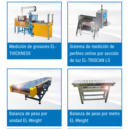
Medición de grosores EL-
Sistema de medición de
THICKNESS
perfiles online por sección
de luz EL-TRISCAN LS
Balanza de peso por
Balanza de peso por metro
unidad EL-Weight
EL-Weight