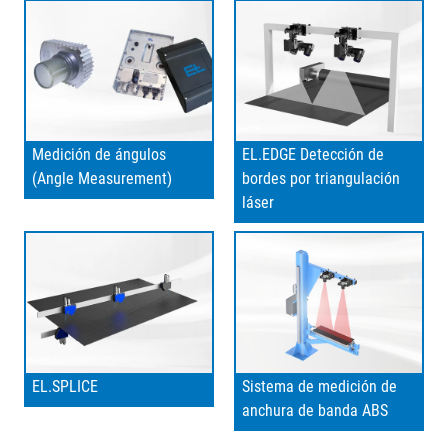
Medición de ángulos
EL.EDGE Detección de
(Angle Measurement)
bordes por triangulación
láser
EL.SPLICE
Sistema de medición de
anchura de banda ABS