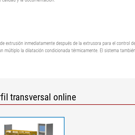
 de extrusión inmediatamente después de la extrusora para el control del 
un múltiplo la dilatación condicionada térmicamente. El sistema también
Leyenda
1 = Rodillo de guía | 2 = Medición 
il transversal online
5 = Dispositivo de recorrido tran
de trabajo (anchura del perfil) |