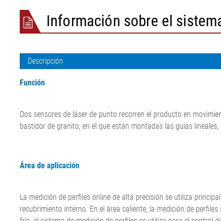
marcha de la cinta
Línea de estiramiento de
Máquina corta
banda ELSCA
Información sobre el sistem
Guiado de fieltros y telas
láminas
cordones textil
Sistema detect
•
Papel
Máquina corta
ELMETA
Mostrar todo
Tensor de fieltro y papel.
de acero
Neumáticos. In
Papel
Línea de extru
superficie
Descripción
•
ELSIS Inspecci
Mostrar todo
superficies, lá
Función
Dos sensores de láser de punto recorren el producto en movimient
bastidor de granito, en el que están montadas las guías lineales, 
Área de aplicación
La medición de perfiles online de alta precisión se utiliza princ
recubrimiento interno. En el área caliente, la medición de perfile
fría, el sistema de medición de perfiles se utiliza para el control