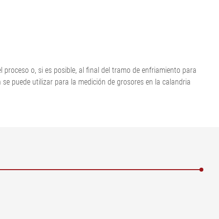
proceso o, si es posible, al final del tramo de enfriamiento para
 se puede utilizar para la medición de grosores en la calandria
del perfil | 3 = Láser de punto | 4 = Sensor CCD |
sversal | M = Rango de medición | AB = Anchura
 NB = Ancho nominal