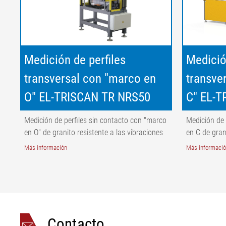
Medición de perfiles
Medició
transversal con "marco en
transve
O" EL-TRISCAN TR NRS50
C" EL-
Medición de perfiles sin contacto con "marco
Medición de 
en O" de granito resistente a las vibraciones
en C de gran
Más información
Más informaci
Contacto