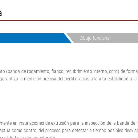
dora de
N
Sistemas de medición y de
a
es
or de metales
regulación de la tensión de la
dora de cord
banda
spección de la
Sistemas de medición.
sión
Neumáticos
Dibujo funcional
•
ón de
Sistemas de guiado y control
Mostrar todo
mina/papel
de banda de cartón
•
ondulado
Mostrar todo
Sistema de medición en línea
o (banda de rodamiento, flanco, recubrimiento interno, cord) de forma 
del peso por unidad de
garantiza la medición precisa del perfil gracias a la alta estabilidad a l
superficie y el espesor ELTIM
•
Mostrar todo
ipalmente en instalaciones de extrusión para la inspección de la banda de
s actúa como control del proceso para detectar a tiempo posibles desviac
 de calidad y la documentación.