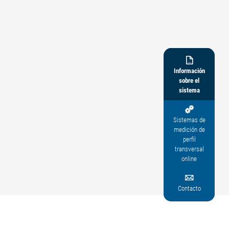

Información
sobre el
sistema

Sistemas de
medición de
perfil
transversal
online

Contacto