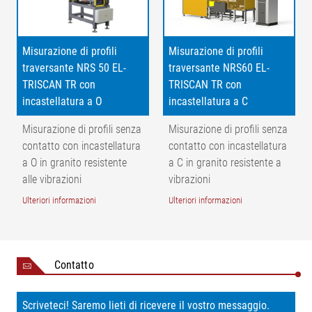
Misurazione di profili
Misurazione di profili
traversante NRS 50 EL-
traversante NRS60 EL-
TRISCAN TR con
TRISCAN TR con
incastellatura a O
incastellatura a C
Misurazione di profili senza
Misurazione di profili senza
contatto con incastellatura
contatto con incastellatura
a O in granito resistente
a C in granito resistente a
alle vibrazioni
vibrazioni
Ulteriori informazioni
Ulteriori informazioni
Leggenda
1 = rullo di guida | 2 = misurazione di profili | 3 = laser a punto |
Contatto
4 = sensore CCD | 5 = dispositivo di attraversamento | M =
Campo di misurazione | AB = larghezza di lavoro (larghezza del
profilo) | NB = Larghezza nominale |
Scriveteci! Saremo lieti di ricevere il vostro messaggio.