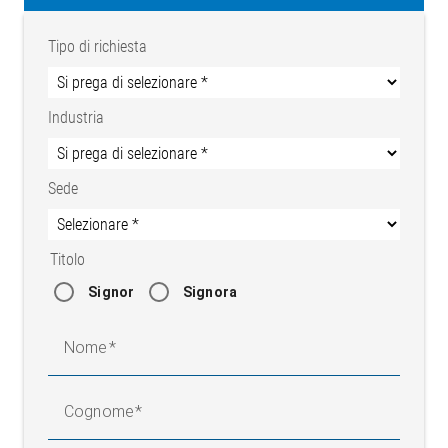
Possibilità di applicazione
Tipo di richiesta
Industria
Innerliner
Fianchi
Tortiglia di
Battistrada
acciaio &
tessile
Sede
Apex
Titolo
Signor
Signora
Nome
Cognome