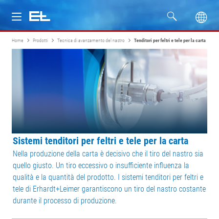
Home
Prodotti
Tecnica di avanzamento del nastro
Tenditori per feltri e tele per la carta
Prodotti
Settori
Assistenza
Azienda
Sistemi tenditori per feltri e tele per la carta
Nella produzione della carta è decisivo che il tiro del nastro sia
quello giusto. Un tiro eccessivo o insufficiente influenza la
qualità e la quantità del prodotto. I sistemi tenditori per feltri e
tele di Erhardt+Leimer garantiscono un tiro del nastro costante
durante il processo di produzione.