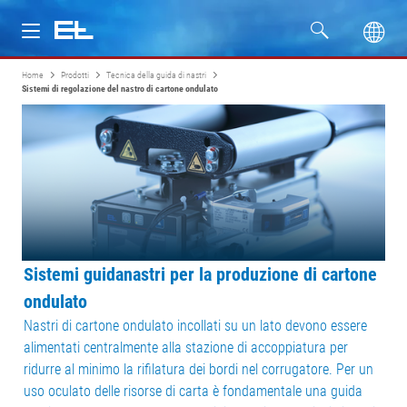
Home
Prodotti
Tecnica della guida di nastri
Prodotti
Sistemi di regolazione del nastro di cartone ondulato
Settori
Assistenza
Azienda
Sistemi guidanastri per la produzione di cartone
ondulato
Nastri di cartone ondulato incollati su un lato devono essere
alimentati centralmente alla stazione di accoppiatura per
ridurre al minimo la rifilatura dei bordi nel corrugatore. Per un
uso oculato delle risorse di carta è fondamentale una guida