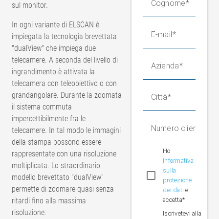
Cognome
sul monitor.
In ogni variante di ELSCAN è
E-mail
impiegata la tecnologia brevettata
"dualView" che impiega due
telecamere. A seconda del livello di
Azienda
ingrandimento è attivata la
telecamera con teleobiettivo o con
grandangolare. Durante la zoomata
Città
il sistema commuta
impercettibilmente fra le
Numero cliente (op
telecamere. In tal modo le immagini
della stampa possono essere
Ho
rappresentate con una risoluzione
Informativa
moltiplicata. Lo straordinario
sulla
modello brevettato "dualView"
protezione
permette di zoomare quasi senza
dei dati
e
ritardi fino alla massima
accetta*
risoluzione.
Iscrivetevi alla