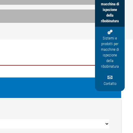
macchina di
ispezione
della
ribobinatura

Sistemi e
prodotti per
macchine di
ispezione
della
ribobinatura

Contatto