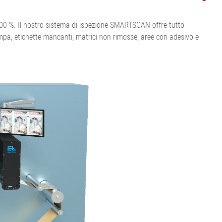
Visualizza tutto
da IA ELWARP
•
•
l 100 %. Il nostro sistema di ispezione SMARTSCAN offre tutto
Visualizza tutto
Visualizza tutto
ampa, etichette mancanti, matrici non rimosse, aree con adesivo e