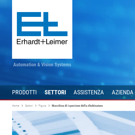
Automation & Vision Systems
PRODOTTI
SETTORI
ASSISTENZA
AZIENDA
Home
Settori
Figura
Macchina di ispezione della ribobinatura
Tecnologia di azionamento
Tessuto, tappeto, non
Rimangano informati
Converting
Tecnologia di