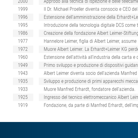
2000
Approdo alla tecnica di ispezione e delle telecam
1999
Il Dr. Michael Proeller diventa consocio e CEO d
1996
Estensione dell'amministrazione della Erhardt+Lei
1995
Introduzione della tecnologia digitale DCS come 
1986
Creazione della fondazione Albert Leimer-Stiftun
1977
Hannelore Leimer, figlia di Albert Leimer, assume
1972
Muore Albert Leimer. La Erhardt+Leimer KG perde i
1960
Estensione dell'attività all'industria della carta e d
1949
Primo sviluppo e produzione di dispositivi guidana
1943
Albert Leimer diventa socio dell'azienda Manfre
1935
Sviluppo e produzione di primi apparecchi meccanic
1933
Muore Manfred Erhardt, fondatore dell'azienda.
1925
Ingresso del tecnico elettromeccanico Albert Leim
1919
Fondazione, da parte di Manfred Erhardt, dell'impr