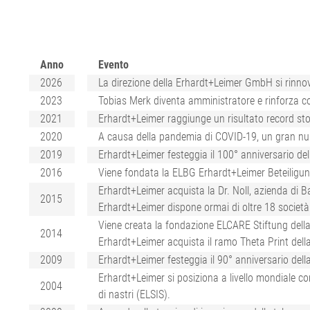
trasportatori
fogli di plastica
Impianto di tag
Sistema segnal
•
Avanzamento di feltri & tele
tortiglia tessile
metalli ELMET
Visualizza tutto
per la carta
Impianti di tagl
Ispezione della
Tenditori per feltri e tele per
di acciaio
pneumatici
Anno
Evento
la carta
Linea di estrus
ELSIS Ispezione
2026
La direzione della Erhardt+Leimer GmbH si rinnov
•
pellicola/carta
2023
Tobias Merk diventa amministratore e rinforza 
Visualizza tutto
2021
Erhardt+Leimer raggiunge un risultato record sto
2020
A causa della pandemia di COVID-19, un gran nume
2019
Erhardt+Leimer festeggia il 100° anniversario de
2016
Viene fondata la ELBG Erhardt+Leimer Beteiligungs
Erhardt+Leimer acquista la Dr. Noll, azienda di
2015
Erhardt+Leimer dispone ormai di oltre 18 società a
Viene creata la fondazione ELCARE Stiftung dell
2014
Erhardt+Leimer acquista il ramo Theta Print del
2009
Erhardt+Leimer festeggia il 90° anniversario dell
Erhardt+Leimer si posiziona a livello mondiale co
2004
di nastri (ELSIS).