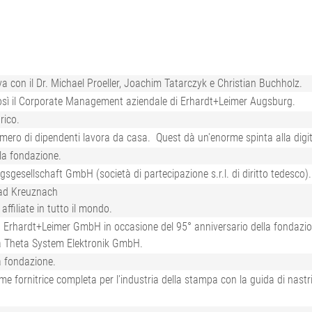
lio per
atore di
regolazione del tiro del
legno
controllato 
A
nastro
io per tortiglia
 superficie di
Sistemi di misurazione per
pneumatici
ione
 superficiale,
Sistemi per la regolazione del
a con il Dr. Michael Proeller, Joachim Tatarczyk e Christian Buchholz.
•
tiro del nastro per cartone
così il Corporate Management aziendale di Erhardt+Leimer Augsburg.
Visualizza tutto
•
ondulato
rico.
Visualizza tutto
Sistema di misurazione in
ro di dipendenti lavora da casa. Quest dà un'enorme spinta alla digita
linea del peso per unità di
lla fondazione.
superficie e dello spessore
gesellschaft GmbH (società di partecipazione s.r.l. di diritto tedesco).
ELTIM
 Bad Kreuznach
•
Visualizza tutto
ffiliate in tutto il mondo.
a Erhardt+Leimer GmbH in occasione del 95° anniversario della fondazio
la Theta System Elektronik GmbH.
a fondazione.
me fornitrice completa per l'industria della stampa con la guida di nastr