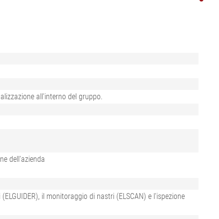
Visualizza tutto
da IA ELWARP
•
•
Visualizza tutto
Visualizza tutto
lizzazione all'interno del gruppo.
ne dell'azienda
i (ELGUIDER), il monitoraggio di nastri (ELSCAN) e l'ispezione