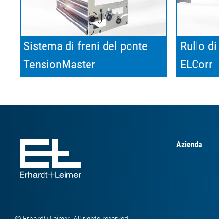
Rullo d
Sistema di freni del ponte
ELCorr
TensionMaster
Azienda
© Erhardt+Leimer. All rights reserved.