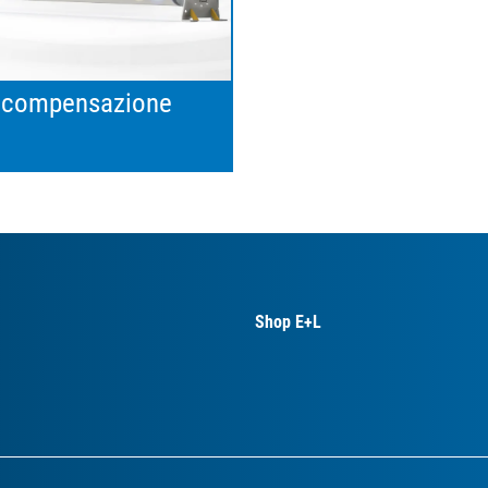
i compensazione
Shop E+L