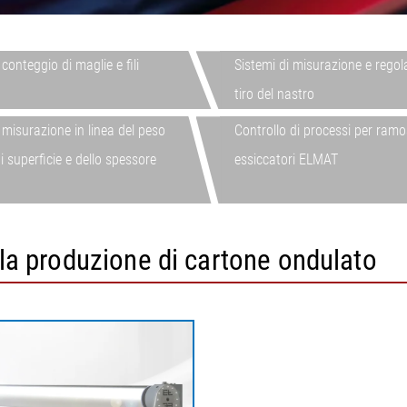
lio per
atore di
regolazione del tiro del
legno
controllato 
A
nastro
io per tortiglia
 superficie di
Sistemi di misurazione per
conteggio di maglie e fili
Sistemi di misurazione e regol
pneumatici
tiro del nastro
ione
 superficiale,
Sistemi per la regolazione
•
del tiro del nastro per
 misurazione in linea del peso
Controllo di processi per ramo
Visualizza tutto
•
cartone ondulato
i superficie e dello spessore
essiccatori ELMAT
Visualizza tutto
Sistema di misurazione in
linea del peso per unità di
superficie e dello spessore
ELTIM
ella produzione di cartone ondulato
•
Visualizza tutto