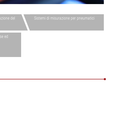
Visualizza tutto
da IA ELWARP
•
•
Visualizza tutto
Visualizza tutto
azione del
Sistemi di misurazione per pneumatici
se ed