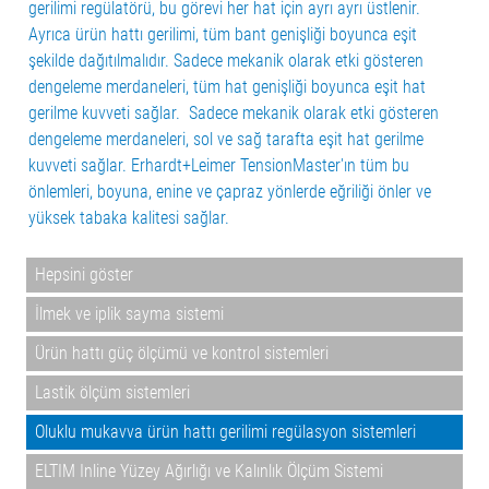
gerilimi regülatörü, bu görevi her hat için ayrı ayrı üstlenir.
Ayrıca ürün hattı gerilimi, tüm bant genişliği boyunca eşit
şekilde dağıtılmalıdır. Sadece mekanik olarak etki gösteren
dengeleme merdaneleri, tüm hat genişliği boyunca eşit hat
gerilme kuvveti sağlar. Sadece mekanik olarak etki gösteren
dengeleme merdaneleri, sol ve sağ tarafta eşit hat gerilme
kuvveti sağlar. Erhardt+Leimer TensionMaster'ın tüm bu
önlemleri, boyuna, enine ve çapraz yönlerde eğriliği önler ve
yüksek tabaka kalitesi sağlar.
Hepsini göster
İlmek ve iplik sayma sistemi
Ürün hattı güç ölçümü ve kontrol sistemleri
Lastik ölçüm sistemleri
Oluklu mukavva ürün hattı gerilimi regülasyon sistemleri
ELTIM Inline Yüzey Ağırlığı ve Kalınlık Ölçüm Sistemi