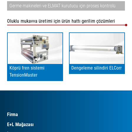
Germe makineleri ve ELMAT kurutucu için proses kontrolü
Oluklu mukavva üretimi için ürün hattı gerilim çözümleri
Köprü fren sistemi
Dengeleme silindiri ELCorr
TensionMaster
Firma
E+L Mağazası