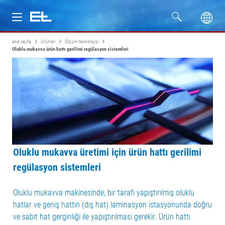
Ana sayfa
Ürünler
Ölçüm teknolojisi
Ürünler
Oluklu mukavva ürün hattı gerilimi regülasyon sistemleri
Sektörler
Servis
Firma
Oluklu mukavva üretimi için ürün hattı gerilimi
regülasyon sistemleri
Oluklu mukavva makinesinde, bir tarafı yapıştırılmış oluklu
hatlar ve geniş hattın (dış hat) laminasyon istasyonunda doğru
ve sabit hat gerginliği ile yapıştırılması gerekir. Ürün hattı