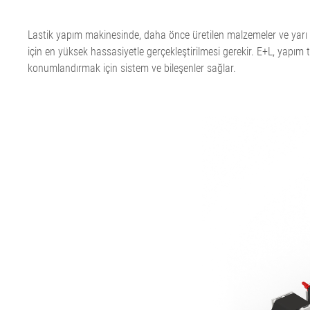
Kağıt için keçe ve elek gerilimi
ELMETA
•
Lastik düzey d
Lastik yapım makinesinde, daha önce üretilen malzemeler ve yarı mamu
Hepsini göster
ELSIS Yüzey Ko
için en yüksek hassasiyetle gerçekleştirilmesi gerekir. E+L, yapı
Folyo/Kağıt
konumlandırmak için sistem ve bileşenler sağlar.