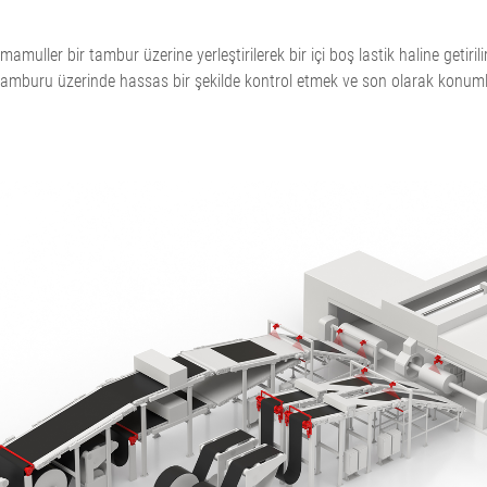
Oluklu mukavva ürün hattı
enetimi
gerilimi regülasyon sistemleri
ller bir tambur üzerine yerleştirilerek bir içi boş lastik haline getirilir
ntrolü,
ELTIM Inline Yüzey Ağırlığı ve
m tamburu üzerinde hassas bir şekilde kontrol etmek ve son olarak konum
Kalınlık Ölçüm Sistemi
•
•
Hepsini göster
Hepsini göster