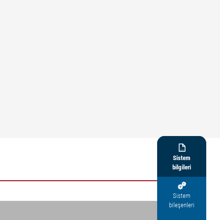

Sistem
bilgileri

Sistem
bileşenleri