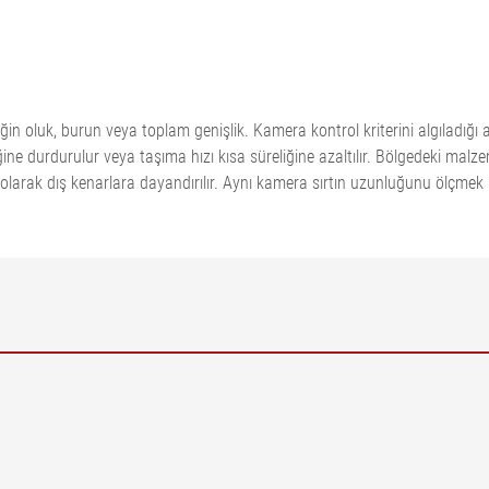
örneğin oluk, burun veya toplam genişlik. Kamera kontrol kriterini algıla
ne durdurulur veya taşıma hızı kısa süreliğine azaltılır. Bölgedeki mal
 olarak dış kenarlara dayandırılır. Aynı kamera sırtın uzunluğunu ölçmek iç
çüm aralığı | BB = Bant Genişliği | NB = Nominal genişlik | L1 = lastik s
| 4 = CCD çizgi tarama kamerası | 5 = Konveyör bandının sabitlenmesi | 6
 iç kenarlar