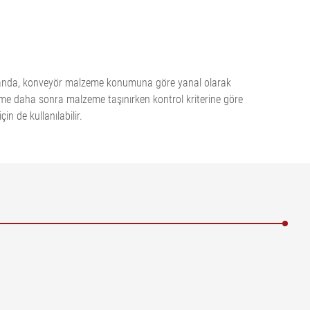
dığı anda, konveyör malzeme konumuna göre yanal olarak
zeme daha sonra malzeme taşınırken kontrol kriterine göre
in de kullanılabilir.
ırt uzunluğu
 = Aktüatör | 7 = Artımlı kodlayıcı | 8 = Şerit arama alanı