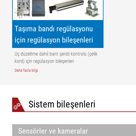
Taşıma bandı regülasyonu
için regülasyon bileşenleri
Uç düzeltme dahil bant şeridi kontrolü (çelik
kord) için regülasyon bileşenleri
Daha fazla bilgi
Sistem bileşenleri
Sensörler ve kameralar