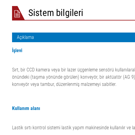
Kağıt için keçe ve elek gerilimi
ELMETA
Sistem bilgileri
•
Lastik düzey d
Hepsini göster
ELSIS Yüzey Ko
Folyo/Kağıt
Açıklama
İşlevi
Sırt, bir CCD kamera veya bir lazer üçgenleme sensörü kullanılar
önündeki (taşıma yönünde görülen) konveyör, bir aktüatör (AG 9)
konveyör veya tambur, düzenlenmiş malzemeyi sabitler.
Kullanım alanı
Lastik sırtı kontrol sistemi lastik yapım makinesinde kullanılır ve