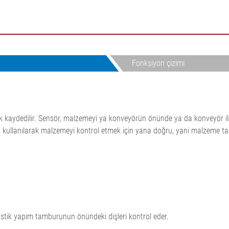
Oluklu mukavva ürün hattı
enetimi
gerilimi regülasyon sistemleri
ntrolü,
ELTIM Inline Yüzey Ağırlığı ve
Kalınlık Ölçüm Sistemi
•
•
Fonksiyon çizimi
Hepsini göster
Hepsini göster
ak kaydedilir. Sensör, malzemeyi ya konveyörün önünde ya da konveyör i
 kullanılarak malzemeyi kontrol etmek için yana doğru, yani malzeme taş
 lastik yapım tamburunun önündeki dişleri kontrol eder.