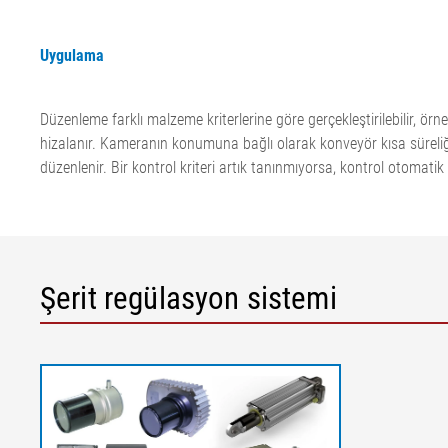
Uygulama
Düzenleme farklı malzeme kriterlerine göre gerçekleştirilebilir, 
hizalanır. Kameranın konumuna bağlı olarak konveyör kısa süreliği
düzenlenir. Bir kontrol kriteri artık tanınmıyorsa, kontrol otomatik
Açıklamalar
Şerit regülasyon sistemi
K = Ürün harketinin düzeltilmesi | AB = Çalışma genişliği | MB = Öl
1 = Işık yayıcı | 2 = Besleme konveyör bandı | 3 = Konveyör bandı 
bağlıdır 8.1'e bağlı olarak “Şerit” arama aralığı - dış kenarlar; 8.2 -