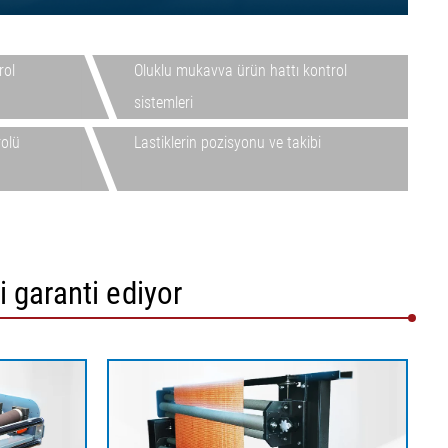
rol
Oluklu mukavva ürün hattı kontrol
sistemleri
olü
Lastiklerin pozisyonu ve takibi
 garanti ediyor