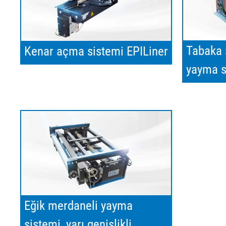
Tabaka s
Kenar açma sistemi EPILiner
yayma s
Eğik merdaneli yayma
sistemi, yarı genişlikli