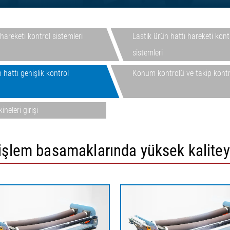
Oluklu mukavva ürün hattı
enetimi
gerilimi regülasyon sistemleri
ntrolü,
ELTIM Inline Yüzey Ağırlığı ve
hareketi kontrol sistemleri
Lastik ürün hattı hareketi kont
Kalınlık Ölçüm Sistemi
sistemleri
•
•
Hepsini göster
Hepsini göster
 hattı genişlik kontrol
Konum kontrolü ve takip kontr
neleri girişi
 işlem basamaklarında yüksek kaliteyi