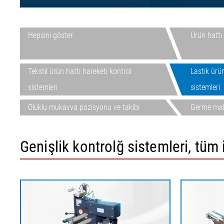
Kağıt için keçe ve elek gerilimi
ELMETA
•
Lastik düzey d
Hepsini göster
ELSIS Yüzey Ko
Hepsini göster
Ürün hattı 
Folyo/Kağıt
Tekstil ürün hattı hareketi kontrol
Lastik ürün
sistemleri
sistemleri
Oluklu mukavva pozisyonu ve takibi
Germe maki
Genişlik kontrolğ sistemleri, tüm