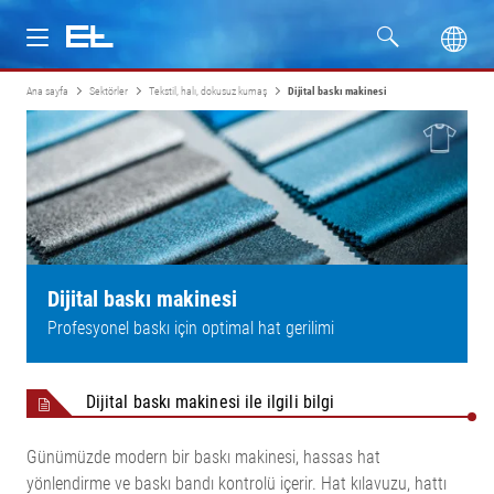
Ana sayfa
Sektörler
Tekstil, halı, dokusuz kumaş
Dijital baskı makinesi
Ürünler
Sektörler
Servis
Firma
Dijital baskı makinesi
Profesyonel baskı için optimal hat gerilimi
Dijital baskı makinesi ile ilgili bilgi
Günümüzde modern bir baskı makinesi, hassas hat
yönlendirme ve baskı bandı kontrolü içerir. Hat kılavuzu, hattı