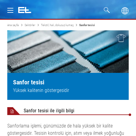
Ana sayfa
Sektörler
Tekstil, halı, dokusuz kumaş
Sanfor tesisi
Ürünler
Sektörler
Servis
Firma
Sanfor tesisi
Yüksek kalitenin göstergesidir
Sanfor tesisi ile ilgili bilgi
Sanforlama işlemi, günümüzde de hala yüksek bir kalite
göstergesidir. Tesisin kontrolü için, atım veya ilmek yoğunluğu