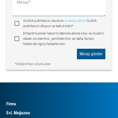
Mesaj
Gizlilik politikasını okudum
ve kabul ettim
Gizlilik
politikasını okuyun ve kabul edin*
Erhardt+Leimer haber bültenine abone olun ve düzenli
olarak ürünlerimiz, yeniliklerimiz ve daha fazlası
hakkında ilginç haberler alın.
Mesaj gönder
*Doldurulması zorunlu alan
Firma
E+L Mağazası