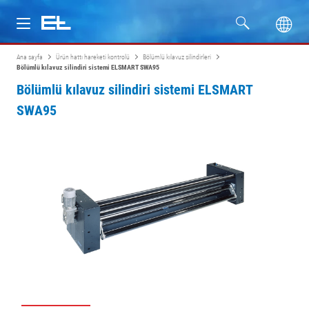
Ana sayfa
Ürün hattı hareketi kontrolü
Bölümlü kılavuz silindirleri
Ürünler
Bölümlü kılavuz silindiri sistemi ELSMART SWA95
Bölümlü kılavuz silindiri sistemi ELSMART
Sektörler
SWA95
Servis
Firma