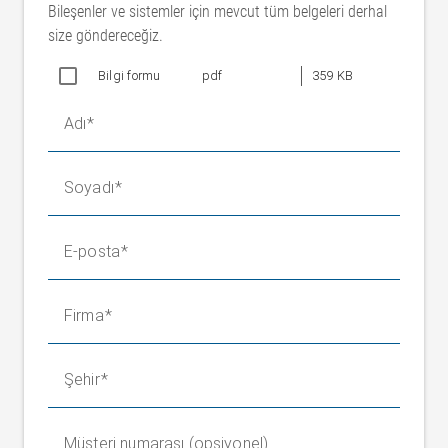
Ürün hattı
Bileşenler ve sistemler için mevcut tüm belgeleri derhal
Maks. 1000 N
gerilme kuvveti
size göndereceğiz.
Çalışma genişliği
1600 ila 3600 mm (100 mm kademeli)
Bilgi formu
pdf
359 KB
AB
Çalışma basıncı
4 ile 5 bar arası
Adı
Ortam sıcaklığı
0 ila 60 °C
Koruma sınıfı
IP 54
Soyadı
E-posta
Firma
Şehir
Müşteri numarası (opsiyonel)