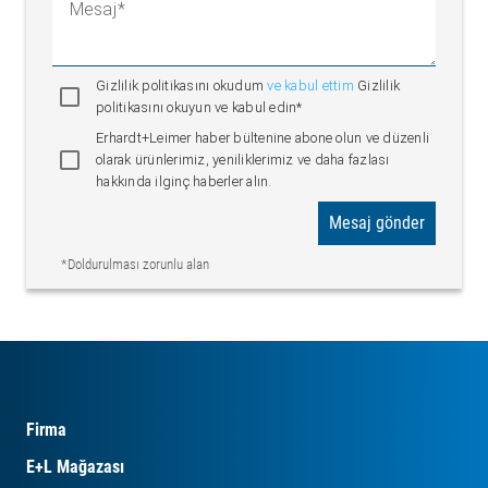
Mesaj
Gizlilik politikasını okudum
ve kabul ettim
Gizlilik
politikasını okuyun ve kabul edin*
Erhardt+Leimer haber bültenine abone olun ve düzenli
olarak ürünlerimiz, yeniliklerimiz ve daha fazlası
hakkında ilginç haberler alın.
Mesaj gönder
*Doldurulması zorunlu alan
Firma
E+L Mağazası