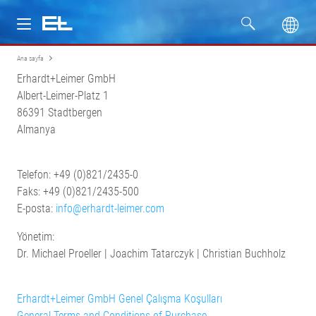
Ana sayfa
Ürünler
Erhardt+Leimer GmbH
Albert-Leimer-Platz 1
Sektörler
86391 Stadtbergen
Almanya
Servis
Telefon: +49 (0)821/2435-0
Firma
Faks: +49 (0)821/2435-500
E-posta:
info@erhardt-leimer.com
Yönetim:
Dr. Michael Proeller | Joachim Tatarczyk | Christian Buchholz
Erhardt+Leimer GmbH Genel Çalışma Koşulları
General Terms and Conditions of Purchase