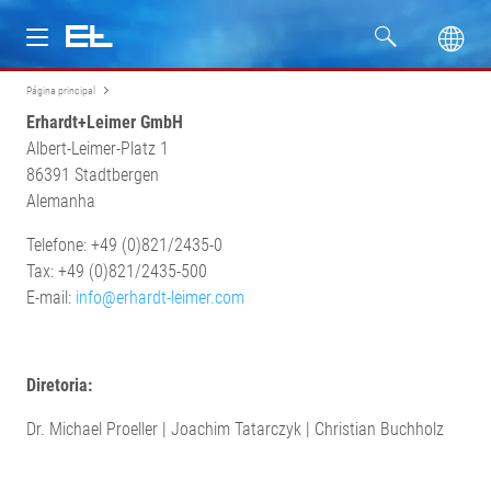
Página principal
Produtos
Erhardt+Leimer GmbH
Albert-Leimer-Platz 1
Setores
86391 Stadtbergen
Alemanha
Assistência
Telefone: +49 (0)821/2435-0
Tax: +49 (0)821/2435-500
Empresa
E-mail:
info@erhardt-leimer.com
Diretoria:
Dr. Michael Proeller | Joachim Tatarczyk | Christian Buchholz