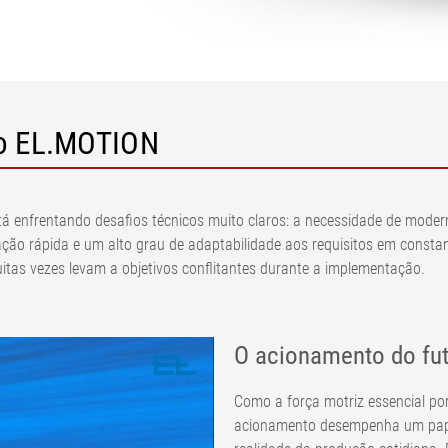
Exibir tudo
malhas e fios
Secador de p
 de cordonel
servação de
Sistemas de medição e
AN
regulagem da tensão da
 de cordonel
ectores de
banda
Sistemas de medição pneus
to EL.MOTION
são
perfície pneus
Sistemas de controle de
•
o de
tensão da banda papelão
Exibir tudo
lme/papel
ondulado
•
Sistema de medição de
tá enfrentando desafios técnicos muito claros: a necessidade de mode
Exibir tudo
gramatura e espessura em
ntação rápida e um alto grau de adaptabilidade aos requisitos em cons
linha ELTIM
tas vezes levam a objetivos conflitantes durante a implementação.
•
Exibir tudo
O acionamento do fu
Como a força motriz essencial po
acionamento desempenha um papel