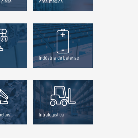
higiene
Área médica
Indústria de baterias
metais
Intralogística