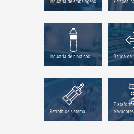
Indústria de embalagens
Portões in
Indústria de plásticos
Banda de m
Plataform
Retrofit de sistema
elevadores