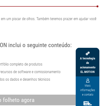
re em um piscar de olhos. Também teremos prazer em ajudar você
ON inclui o seguinte conteúdo:

A tecnologia
de
rtfólio completo de produtos
acionamento
recursos de software e comissionamento
EL.MOTION
odos os dados e desenhos técnicos

Mais
informações
e contato
 folheto agora
