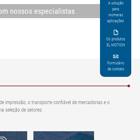
A solução
para
om nossos especialistas
inúmeras
aplicações

Os produtos
EL.MOTION

Formulário
de contato
 impressão, o transporte confiável de mercadorias e o
a seleção de setores: