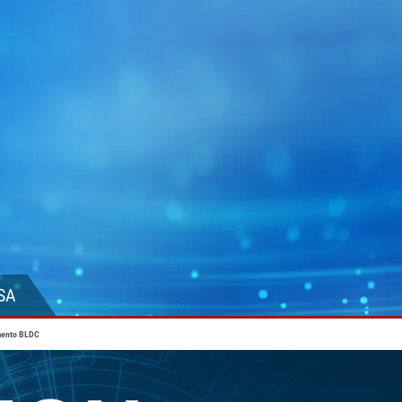
SA
mento BLDC