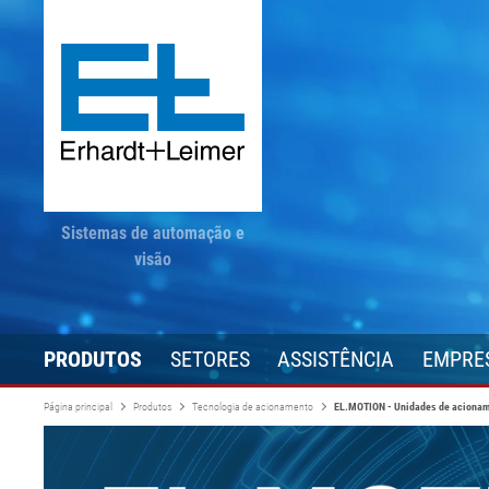
Sistemas de automação e
visão
PRODUTOS
SETORES
ASSISTÊNCIA
EMPRE
Página principal
Produtos
Tecnologia de acionamento
EL.MOTION - Unidades de aciona