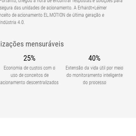
 Portanto, chegou a hora de encontrar respostas e soluções para
 segura das unidades de acionamento. A Erhardt+Leimer
onceito de acionamento EL.MOTION de última geração e
ndústria 4.0.
izações mensuráveis
25%
40%
Economia de custos com o
Extensão da vida útil por meio
uso de conceitos de
do monitoramento inteligente
acionamento descentralizados
do processo