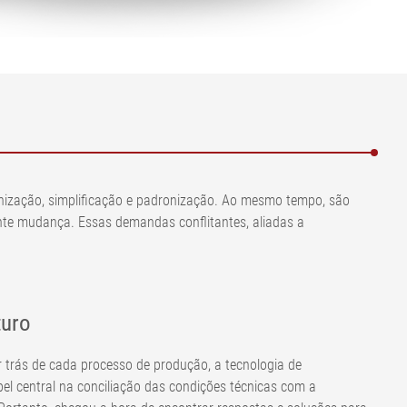
•
•
olpa
Exibir tudo
Exibir tudo
•
Exibir tudo
rnização, simplificação e padronização. Ao mesmo tempo, são
tante mudança. Essas demandas conflitantes, aliadas a
turo
r trás de cada processo de produção, a tecnologia de
 central na conciliação das condições técnicas com a