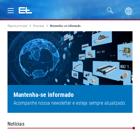
Página principal
Empresa
Mantenha-se informado
Produtos
Setores
Assistência
Empresa
Mantenha-se informado
Acompanhe nossa newsletter e esteja sempre atualizado.
Notícias