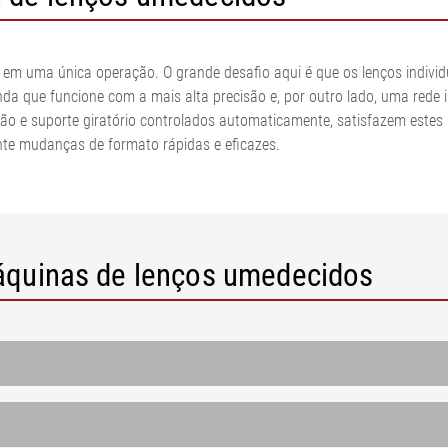
Exibir tudo
malhas e fios
Secador de p
 de cordonel
servação de
Sistemas de medição e
AN
regulagem da tensão da
em uma única operação. O grande desafio aqui é que os lenços individ
 de cordonel
ectores de
banda
a que funcione com a mais alta precisão e, por outro lado, uma rede 
Sistemas de medição pneus
ão e suporte giratório controlados automaticamente, satisfazem estes
são
perfície pneus
Sistemas de controle de
te mudanças de formato rápidas e eficazes.
•
o de
tensão da banda papelão
Exibir tudo
lme/papel
ondulado
•
Sistema de medição de
Exibir tudo
gramatura e espessura em
linha ELTIM
áquinas de lenços umedecidos
•
Exibir tudo