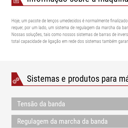
Sistemas de controle de
Máquina de sacos de papel
calandra
produção
fluxo da banda
Linha de esticamento de
Linha de corte
Sistema de ob
Peneira e feltro papel
película
têxtil
bandas ELSC
Hoje, um pacote de lenços umedecidos é normalmente finalizado 
•
Tensão de peneira e feltro
Linha de corte
Sistema de det
requer, por um lado, um sistema de regulagem da marcha da band
Exibir tudo
Papel
de aço
metal ELMETA
Nossas soluções, tais como nossos sistemas de barras de invers
•
Linha de extru
Inspeção da su
total capacidade de ligação em rede dos sistemas também garan
Exibir tudo
ELSIS Inspeçã
superfícies, fi
Sistemas e produtos para m
Tensão da banda
Regulagem da marcha da banda