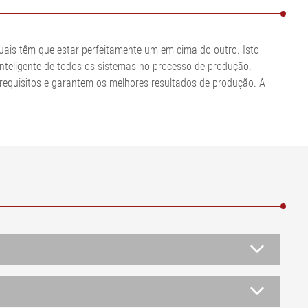
•
•
olpa
Exibir tudo
Exibir tudo
•
Exibir tudo
uais têm que estar perfeitamente um em cima do outro. Isto
inteligente de todos os sistemas no processo de produção.
 requisitos e garantem os melhores resultados de produção. A