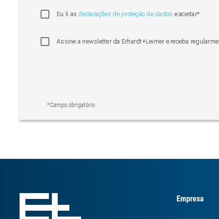
Eu li as
declarações de proteção de dados
e aceitar*
Assine a newsletter da Erhardt+Leimer e receba regularme
*Campo obrigatório
Empresa