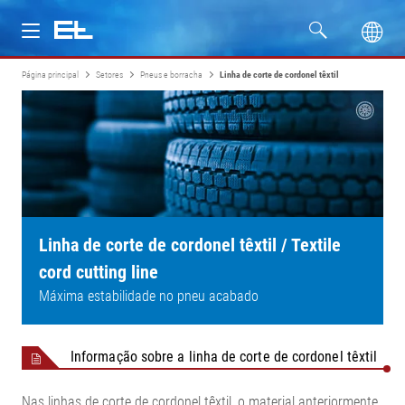
Página principal
Setores
Pneus e borracha
Linha de corte de cordonel têxtil
Produtos
Setores
Assistência
Empresa
Linha de corte de cordonel têxtil / Textile
cord cutting line
Máxima estabilidade no pneu acabado
Informação sobre a linha de corte de cordonel têxtil
Nas linhas de corte de cordonel têxtil, o material anteriormente