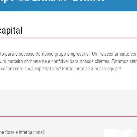
Exibir tudo
malhas e fios
Secador de p
 de cordonel
servação de
Sistemas de medição e
AN
regulagem da tensão da
apital
 de cordonel
ectores de
banda
Sistemas de medição pneus
são
perfície pneus
Sistemas de controle de
•
o de
tensão da banda papelão
Exibir tudo
 para o sucesso do nosso grupo empresarial. Um relacionamento constr
lme/papel
ondulado
. Um parceiro competente e confiável para nossos clientes. Estamos se
•
Sistema de medição de
Exibir tudo
s casam com suas expectativas? Então junte-se à nossa equipe!
gramatura e espessura em
linha ELTIM
•
Exibir tudo
 forte e internacional!