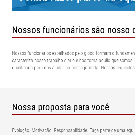
Sistemas de controle de
Máquina de sacos de papel
calandra
produção
fluxo da banda
Linha de esticamento de
Linha de corte
Sistema de ob
Peneira e feltro papel
película
têxtil
bandas ELSC
•
Nossos funcionários são nosso c
Tensão de peneira e feltro
Linha de corte
Sistema de det
Exibir tudo
Papel
de aço
metal ELMETA
•
Linha de extru
Inspeção da su
Exibir tudo
ELSIS Inspeçã
Nossos funcionários espalhados pelo globo formam o fundamento
superfícies, fi
caracteriza nosso trabalho diário e nos torna aquilo que somos
qualificada para nos ajudar na nossa jornada. Nossos requisito
Nossa proposta para você
Evolução. Motivação. Responsabilidade. Faça parte de uma equipe