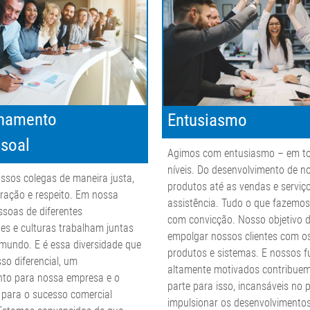
onamento
Entusiasmo
ssoal
Agimos com entusiasmo – em t
níveis. Do desenvolvimento de n
ssos colegas de maneira justa,
produtos até as vendas e serviç
ração e respeito. Em nossa
assistência. Tudo o que fazemo
ssoas de diferentes
com convicção. Nosso objetivo d
es e culturas trabalham juntas
empolgar nossos clientes com o
mundo. E é essa diversidade que
produtos e sistemas. E nossos f
sso diferencial, um
altamente motivados contribue
nto para nossa empresa e o
parte para isso, incansáveis no 
para o sucesso comercial
impulsionar os desenvolvimento