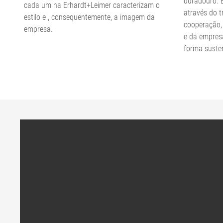
duradouro. 
cada um na Erhardt+Leimer caracterizam o
através do t
estilo e , consequentemente, a imagem da
cooperação,
empresa.
e da empres
forma suste