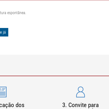
atura espontânea.
e já
ficação dos
3. Convite para