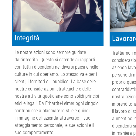
Integrità
Lavorar
Le nostre azioni sono sempre guidate
Trattiamo i n
dall'integrità. Questo si estende ai rapporti
considerazio
con tutti i dipendenti nei diversi paesi e nelle
azienda lavo
culture in cui operiamo. Lo stesso vale per i
persone di na
clienti, i fornitori e il pubblico. La base delle
proprio ques
nostre considerazioni strategiche e delle
contraddisti
nostre attività quotidiane sono solidi principi
nostra azien
etici e legali. Da Erhardt+Leimer ogni singolo
imprenditori
contribuisce a plasmare lo stile e quindi
il lavoro di 
l'immagine dell'azienda attraverso il suo
aumentino le 
atteggiamento personale, le sue azioni e il
dipendenti s
suo comportamento.
in maniera p