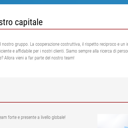
lio per
atore di
regolazione del tiro del
legno
controllato 
A
nastro
stro capitale
io per tortiglia
 superficie di
Sistemi di misurazione per
pneumatici
ione
 superficiale,
Sistemi per la regolazione del
•
tiro del nastro per cartone
Visualizza tutto
l nostro gruppo. La cooperazione costruttiva, il rispetto reciproco e un
•
ondulato
Visualizza tutto
ciente e affidabile per i nostri clienti. Siamo sempre alla ricerca di per
Sistema di misurazione in
? Allora vieni a far parte del nostro team!
linea del peso per unità di
superficie e dello spessore
ELTIM
•
Visualizza tutto
am forte e presente a livello globale!