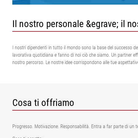
trasportatori
fogli di plastica
Impianto di tag
Sistema segnal
•
Avanzamento di feltri & tele
tortiglia tessile
metalli ELMET
Visualizza tutto
Il nostro personale &egrave; il no
per la carta
Impianti di tagl
Ispezione della
Tenditori per feltri e tele per
di acciaio
pneumatici
la carta
Linea di estrus
ELSIS Ispezione
•
pellicola/carta
Visualizza tutto
I nostri dipendenti in tutto il mondo sono la base del successo de
lavorativa quotidiana e fanno di noi ciò che siamo. Un partner effi
nostro percorso. Le nostre idee corrispondono alle tue aspettative
Cosa ti offriamo
Progresso. Motivazione. Responsabilità. Entra a far parte di un te