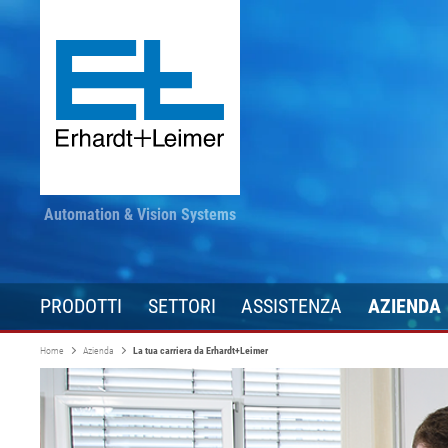
Automation & Vision Systems
PRODOTTI
SETTORI
ASSISTENZA
AZIENDA
Home
Azienda
La tua carriera da Erhardt+Leimer
Tecnologia di azionamento
Tessuto, tappeto, non
Rimangano informati
Converting
Tecnologia di