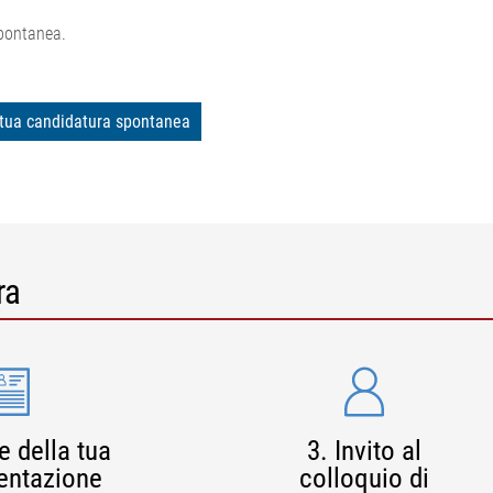
spontanea.
a tua candidatura spontanea
ra
 della tua
3. Invito al
ntazione
colloquio di