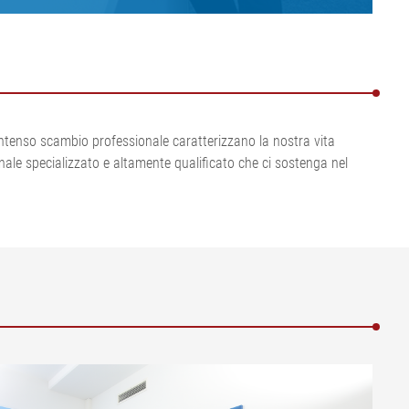
Visualizza tutto
da IA ELWARP
•
•
Visualizza tutto
Visualizza tutto
 intenso scambio professionale caratterizzano la nostra vita
sonale specializzato e altamente qualificato che ci sostenga nel