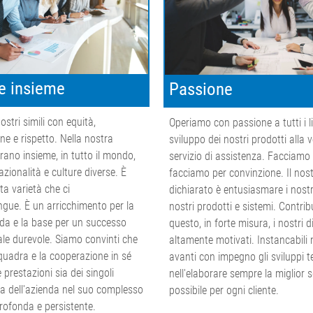
e insieme
Passione
ostri simili con equità,
Operiamo con passione a tutti i liv
ne e rispetto. Nella nostra
sviluppo dei nostri prodotti alla v
rano insieme, in tutto il mondo,
servizio di assistenza. Facciamo
zionalità e culture diverse. È
facciamo per convinzione. Il nost
ta varietà che ci
dichiarato è entusiasmare i nostri 
ngue. È un arricchimento per la
nostri prodotti e sistemi. Contri
da e la base per un successo
questo, in forte misura, i nostri 
ale durevole. Siamo convinti che
altamente motivati. Instancabili 
squadra e la cooperazione in sé
avanti con impegno gli sviluppi t
prestazioni sia dei singoli
nell'elaborare sempre la miglior 
ia dell'azienda nel suo complesso
possibile per ogni cliente.
rofonda e persistente.