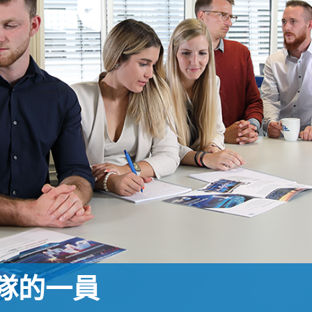
置
程自動化系統
訂購
歐洲服務據點與子公司
標籤印刷機
幅面導正系統
塗層生產線
瓦楞紙板無
•
報價
美洲服務據點與子公司
複捲檢查設備
輪胎幅面導正系統
壓延設備 / Pr
潔系統
顯示全部
•
立即註冊
亞洲服務據點與子公司
數位印刷機
瓦楞紙板幅面導正系統
滾動切割裝
紡織業幅面
顯示全部
•
•
滾筒膠印機
紡織物幅面導正系統
沖床的相關
ELCLEAN
顯示全部
顯示全部
CI 柔版印刷機
幅寬控制系統輪胎
裝配設備
•
•
顯示全部
顯示全部
MY E+L 常見問答
公司
理念
瓦楞紙板
測量技術
紙張
切割技術
品質
延線
歷史
瓦楞紙板生產線
針跡或緯紗計數系統
造紙機
紡織業的切
•
線
LSCAN
社會責任
幅面張力測量和控制系統
紙巾機
顯示全部
•
割設備
LMETA
輪胎測量系統
塗層生產線
顯示全部
設備
驗系統
瓦楞紙板的幅面張力控制
紙漿乾燥機
檢測，薄膜/紙
系統
•
ELTIM 內嵌式單位面積重
顯示全部
•
量與厚度測量系統
r 團隊的一員
顯示全部
•
顯示全部