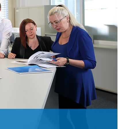
展
接觸式幅面清
嬰兒紙尿褲機器
瓦楞紙板業的機器
esse
女性衛生用品機
輪胎業的機器
退貨與維修
置
清潔系統
成人紙尿褲機
紡織工業用機械
•
信息
濕巾機
顯示全部
•
原料加工
顯示全部
•
•
服務工具
顯示全部
顯示全部
E+L 焦點
其它產業
售後服務檔
割系統
標籤機
•
捲筒生產設備
顯示全部
•
顯示全部
•
顯示全部