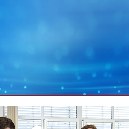
MY E+L
企業集團
圖形
幅面運作技術
電池
幅面除塵技