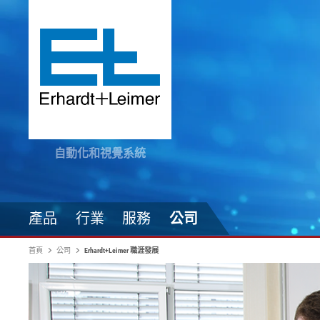
自動化和視覺系統
產品
行業
服務
公司
首頁
公司
Erhardt+Leimer 職涯發展
驅動技術
紡織品、毛毯、不織布
隨時掌握最新資訊
原料加工
自動化技術