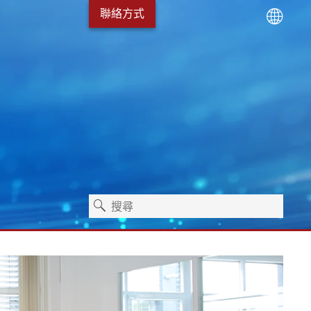
聯絡方式
術
服務套裝
Erhardt+Leimer 職涯發
衛生保健
獨立機器