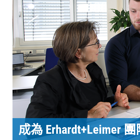
EL.MOTION - BLDC 驅動器
上漿機
展覽會
滾動切割裝
瓦楞紙板過
•
切管機
News
塗層生產線
顯示全部
燒毛機
電子報
絲光機
媒體工具包
•
KKV 印染機
顯示全部
•
顯示全部
電子報
輸送帶運作技術
塑膠
輪胎和橡膠
檢測技術
註冊 Erhardt+Leimer 電子報並
幅面導正系統
吹膜擠壓機
紡織簾布壓
壓力檢壓
定期接收有關我們產品、創
造紙行業的毛毯和網布運
平面擠壓機
鋼簾布壓延
幅面監視系統 E
新等方面的有趣新聞。
作
製袋機
紡織簾布切
金屬探測系統 E
造紙行業的毛毯和網布張
薄膜拉伸裝置
鋼簾布切割
輪胎表面檢
•
緊系統
擠壓線
ELSIS 表面
顯示全部
此處註冊
•
張
顯示全部
成為 Erhardt+Leime