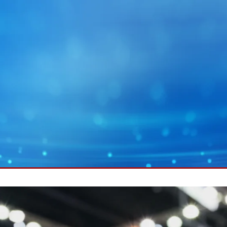
MY E+L
企業集團
圖形
幅面運作技術
電池
幅面除塵技