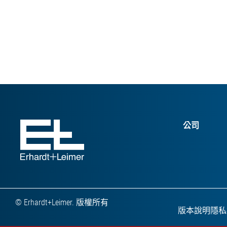
公司
© Erhardt+Leimer. 版權所有
版本說明
隱私