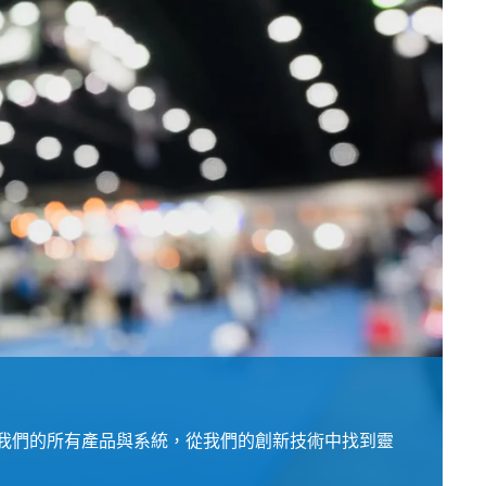
展
接觸式幅面清
嬰兒紙尿褲機器
瓦楞紙板業的機器
esse
女性衛生用品機
輪胎業的機器
退貨與維修
置
清潔系統
成人紙尿褲機
紡織工業用機械
•
信息
濕巾機
顯示全部
•
原料加工
顯示全部
•
•
服務工具
顯示全部
顯示全部
E+L 焦點
其它產業
售後服務檔
割系統
標籤機
•
捲筒生產設備
顯示全部
•
顯示全部
•
顯示全部
我們的所有產品與系統，從我們的創新技術中找到靈