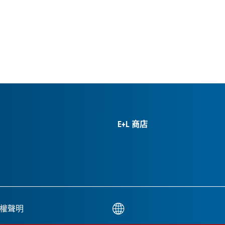
E+L 商店
權聲明