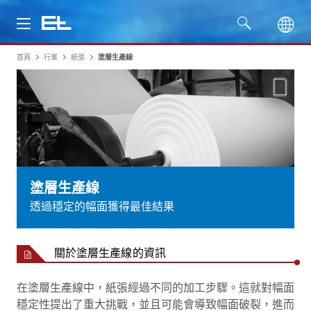
首頁
行業
紙張
塗層生產線
產品
行業
服務
公司
塗層生產線
透過穩定的幅面獲得最佳結果
關於塗層生產線的資訊
在塗層生產線中，紙張經過不同的加工步驟。這就對幅面
穩定性提出了重大挑戰，並且可能會導致幅面破裂，進而