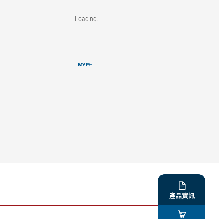
Loading

產品資訊
