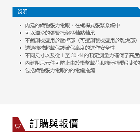
說明
内建的織物張力電眼，在螺桿式張緊系統中
可以潤滑的張緊托架樞軸點軸承
不鏽鋼機型用於壓榨部（可選鋼製機型用於乾燥部）
透過機械超載保護確保高度的運作安全性
不同尺寸以及從 1 至 30 kN 的額定測量力確保了高
內建阻尼元件可防止由於衝擊載荷和機器振動引起的
包括織物張力電眼的的電纜拖鏈
精度等級
1
磁滯
±0.15 %
非線性
±0.15 %
重複精度
±0.1 %
溫度係數
±0.05 % / 10 K
訂購與報價
測量原理
應變片全橋
應變片橋的標稱電阻
4x350 Ohm