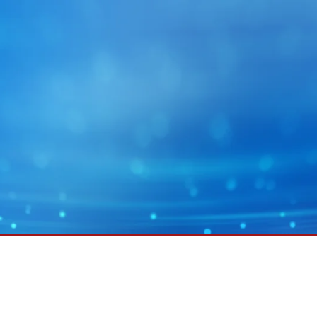
MY E+L
企業集團
圖形
幅面運作技術
電池
幅面除塵技