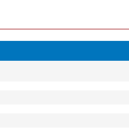
10 V）
0 V）