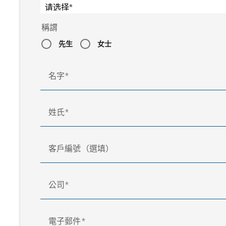
稱謂
先生
女士
名字
姓氏
客戶編號（選填）
公司
電子郵件