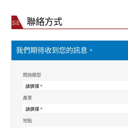
標稱特性值
2 mV / V
輸出電壓
0 至 20 mV（針對 FN 和 UB 
機械止擋
1.1xFN（0 至 22 mV 和 UB 1
聯絡方式
標稱測量行程
0.2 至 2 mm 視類型而定
軸向剪力
不容許
工作電壓
10 V DC
標稱值
我們期待收到您的訊息。
環境溫度
+20 至 +160 °C
防護等級
IP 67
問詢類型
產業
地點