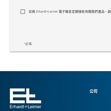
註冊 Erhardt+Leimer 電子報並定期接收有關我們產
*必填
公司