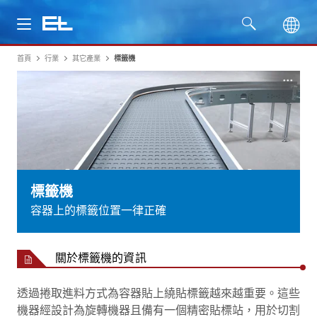
首頁
行業
其它產業
標籤機
產品
行業
服務
公司
標籤機
容器上的標籤位置一律正確
關於標籤機的資訊
透過捲取進料方式為容器貼上繞貼標籤越來越重要。這些
機器經設計為旋轉機器且備有一個精密貼標站，用於切割