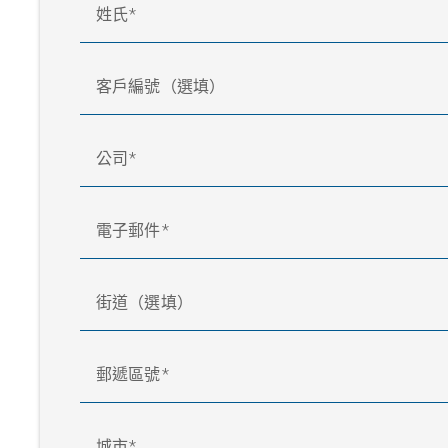
姓氏
客戶編號（選填）
公司
電子郵件
街道（選填）
郵遞區號
城市