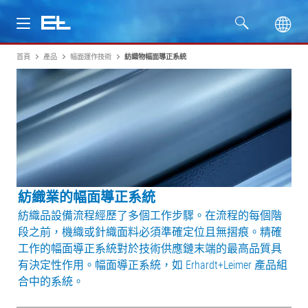
首頁
產品
幅面運作技術
紡織物幅面導正系統
產品
行業
服務
公司
紡織業的幅面導正系統
紡織品設備流程經歷了多個工作步驟。在流程的每個階
段之前，機織或針織面料必須準確定位且無摺痕。精確
工作的幅面導正系統對於技術供應鏈末端的最高品質具
有決定性作用。幅面導正系統，如 Erhardt+Leimer 產品組
合中的系統。