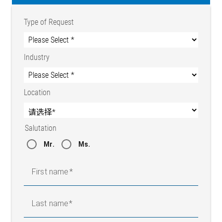
Type of Request
Industry
Location
Salutation
Mr.
Ms.
First name
Last name