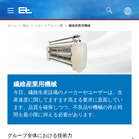
ホーム
製品
スタンドアローン機
繊維産業用機械
製品
分野
サービス
会社名
繊維産業用機械
今日、繊維生産設備のメーカーやユーザーは、生
産速度に関してますます高まる要求に直面してい
ます。品質を確保しつつ、不良品や機械の停止時
間を最小限に抑える必要があります。
グループ全体における技術力