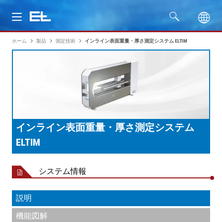
ホーム
製品
測定技術
インライン表面重量・厚さ測定システム ELTIM
製品
分野
サービス
インライン表面重量・厚さ測定システム
会社名
ELTIM
システム情報
説明
機能図解