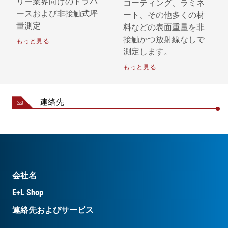
リー業界向けのトラバ
記号説明
コーティング、ラミネ
ースおよび非接触式坪
ート、その他多くの材
量測定
= ガイドロール | 2 = 坪量測定 | 3 = トラ
料などの表面重量を非
ンスミッタ | 4 = レシーバ | AB = ウェブ
接触かつ放射線なしで
もっと見る
幅 | NB = 面長
測定します。
もっと見る
連絡先
会社名
E+L Shop
連絡先およびサービス