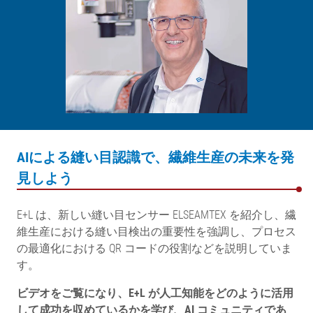
AIによる縫い目認識で、繊維生産の未来を発
見しよう
E+L は、新しい縫い目センサー ELSEAMTEX を紹介し、繊
維生産における縫い目検出の重要性を強調し、プロセス
の最適化における QR コードの役割などを説明していま
す。
ビデオをご覧になり、E+L が人工知能をどのように活用
して成功を収めているかを学び、AI コミュニティであ