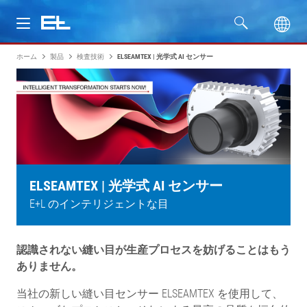
ホーム
製品
検査技術
ELSEAMTEX | 光学式 AI センサー
製品
分野
サービス
会社名
ELSEAMTEX | 光学式 AI センサー
E+L のインテリジェントな目
認識されない縫い目が生産プロセスを妨げることはもう
ありません。
当社の新しい縫い目センサー ELSEAMTEX を使用して、