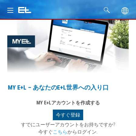
製品
分野
サービス
会社名
MY E+L – あなたのE+L世界への入り口
MY E+Lアカウントを作成する
今すぐ登録
すでにユーザーアカウントをお持ちですか?
今すぐ
こちら
からログイン.