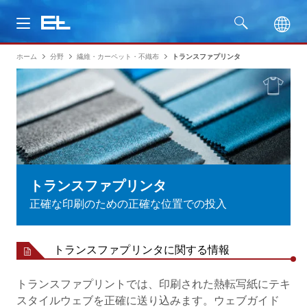
ホーム
分野
繊維・カーペット・不織布
トランスファプリンタ
製品
分野
サービス
会社名
トランスファプリンタ
正確な印刷のための正確な位置での投入
トランスファプリンタに関する情報
トランスファプリントでは、印刷された熱転写紙にテキ
スタイルウェブを正確に送り込みます。ウェブガイド