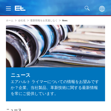
ホーム
会社名
最新情報をお見逃しなく
News
製品
分野
サービス
会社名
ニュース
エアハルト ライマーについての情報をお望みです
か？企業、当社製品、革新技術に関する最新情報
を常にご提供しています。
ニュース